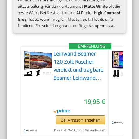
Sitzverteilung. Für dunkle Räume ist
Matte White
oft die
beste Wahl. Bei Restlicht wähle
ALR
oder
High-Contrast
Grey
. Teste, wenn möglich, Muster. So triffst du eine
fundierte Entscheidung ohne unnötige Kompromisse.
EMPFEHLUNG
Leinwand Beamer
120 Zoll: Ruschen
verdickt und tragbare
Beamer Leinwand
265 x 149 cm, 16:9
HD faltbar &
19,95 €
knitterarme
Projektionsleinwand
für Heimkino, Garten,
Bei Amazon ansehen
*
Anzeige
Camping, Büro, inkl.
*
Anzeige
Preis inkl. MwSt., zzgl. Versandkosten
Haken & Seile