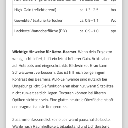
High-Gain (reflektierend)
ca. 1.3–2.5
hochrefle
Gewebte / texturierte Tücher
ca. 0.9–1.1
Woven-Fa
Lackierte Wandoberfläche (DIY)
ca. 0.9–1.0
spezielle 
Wichtige Hinweise für Retro-Beamer
. Wenn dein Projektor
wenig Licht liefert, hilft ein leicht höherer Gain. Achte aber
auf Hotspots und eingeschränkte Blickwinkel. Grau kann
Schwarzwert verbessern. Das ist hilfreich bei geringem
Kontrast des Beamers. ALR-Leinwände sind nützlich bei
Umgebungslicht. Sie funktionieren aber nur, wenn Sitzplätze
nicht zu weit seitlich liegen. Texturen können bei älteren
Optiken sichtbar sein. Eine glatte, neutrale Oberfläche ist oft
der pragmatischste Kompromiss.
Zusammenfassend ist keine Leinwand pauschal die beste.
Wähle nach Raumhelligkeit, Sitzabstand und Lichtleistung