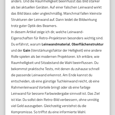
anders. Und die Raumhelligkeit beeinflusst das Bild stärker
als bei aktuellen Geräten. Auf einer falschen Leinwand wirkt
das Bild blass oder ungleichmäßig. Manchmal fallen kleinste
Strukturen der Leinwand auf. Dann leidet die Bildwirkung
trotz guter Optik des Beamers.
In diesem Artikel zeige ich dir, welche Leinwand-
Eigenschaften für Retro-Projektoren besonders wichtig sind.
Du erfährst, warum
Leinwandmaterial
,
Oberflächenstruktur
und der
Gain
(Verstärkungsfaktor der Helligkeit) eine andere
Rolle spielen als bei modernen Projektoren. Ich erkläre, wie
Raumhelligkeit und Sitzabstand die Wahl beeinflussen. Du
bekommst praktische Tests, mit denen du zuhause schnell
die passende Leinwand erkennst. Am Ende kannst du
entscheiden, ob eine günstige Tuchleinwand reicht, ob eine
Rahmenleinwand Vorteile bringt oder ob eine farbige
Leinwand für bessere Farbwiedergabe sinnvoll ist. Das Ziel
ist klar. Du sollst dein Retro-Bild verbessern, ohne unnötig
viel Geld auszugeben. Gleichzeitig verstehst du die
Kompromisse. So triffst du eine informierte Wahl.