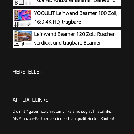
16:9 HD Faltbarer Beamer Leinwand
Leinwände für Zuhause, Schule, Treffen
Einfache Hängende Filmleinwand mit
YOOULIT Leinwand Beamer 100 Zoll,
Haken und Seilen Outdoor Movie
16:9 4K HD, tragbare
Projektionsleinwand für Heimkino Camping
Leinwand Beamer 120 Zoll: Ruschen
verdickt und tragbare Beamer
Leinwand 265 x 149 cm, 16:9 HD faltbar &
knitterarme Projektionsleinwand für Heimkino,
Garten, Camping, Büro, inkl. Haken & Seile
HERSTELLER
AFFILIATELINKS
Die mit * gekennzeichneten Links sind sog. Affiliatelinks.
Als Amazon-Partner verdiene ich an qualifizierten Käufen!