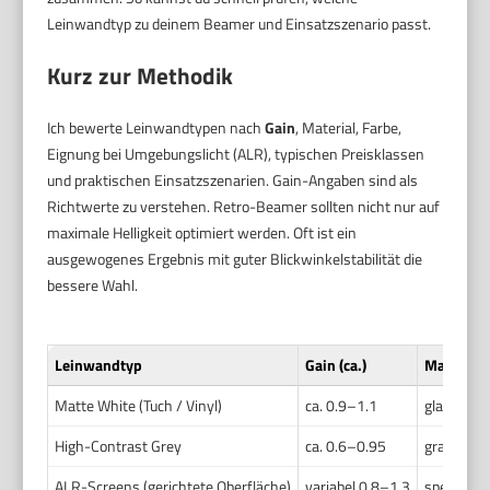
Leinwandtyp zu deinem Beamer und Einsatzszenario passt.
Kurz zur Methodik
Ich bewerte Leinwandtypen nach
Gain
, Material, Farbe,
Eignung bei Umgebungslicht (ALR), typischen Preisklassen
und praktischen Einsatzszenarien. Gain-Angaben sind als
Richtwerte zu verstehen. Retro-Beamer sollten nicht nur auf
maximale Helligkeit optimiert werden. Oft ist ein
ausgewogenes Ergebnis mit guter Blickwinkelstabilität die
bessere Wahl.
Leinwandtyp
Gain (ca.)
Material 
Matte White (Tuch / Vinyl)
ca. 0.9–1.1
glatte Obe
High-Contrast Grey
ca. 0.6–0.95
graue bes
ALR-Screens (gerichtete Oberfläche)
variabel 0.8–1.3
spezielle