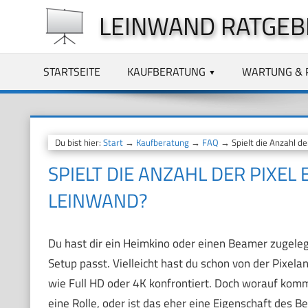
Zum
LEINWAND RATGEB
Inhalt
springen
STARTSEITE
KAUFBERATUNG
WARTUNG & 
Du bist hier:
Start
→
Kaufberatung
→
FAQ
→ Spielt die Anzahl de
SPIELT DIE ANZAHL DER PIXEL 
LEINWAND?
Du hast dir ein Heimkino oder einen Beamer zugele
Setup passt. Vielleicht hast du schon von der Pixela
wie Full HD oder 4K konfrontiert. Doch worauf kommt
eine Rolle, oder ist das eher eine Eigenschaft des B