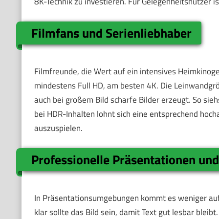
8K-Technik zu investieren. Für Gelegenheitsnutzer is
Filmfans und Serienliebhaber
Filmfreunde, die Wert auf ein intensives Heimkinog
mindestens Full HD, am besten 4K. Die Leinwandgröß
auch bei großem Bild scharfe Bilder erzeugt. So sieh
bei HDR-Inhalten lohnt sich eine entsprechend hoc
auszuspielen.
Professionelle Präsentationen un
In Präsentationsumgebungen kommt es weniger auf g
klar sollte das Bild sein, damit Text gut lesbar bleib