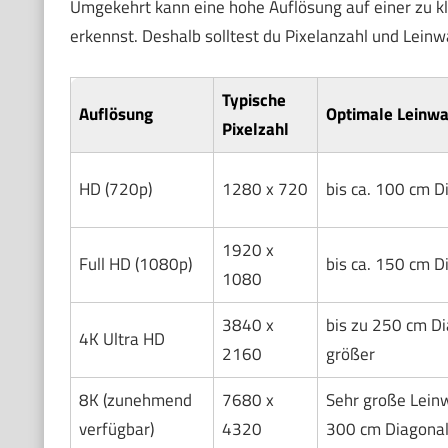
Umgekehrt kann eine hohe Auflösung auf einer zu kl
erkennst. Deshalb solltest du Pixelanzahl und Lei
Typische
Auflösung
Optimale Leinw
Pixelzahl
HD (720p)
1280 x 720
bis ca. 100 cm D
1920 x
Full HD (1080p)
bis ca. 150 cm D
1080
3840 x
bis zu 250 cm D
4K Ultra HD
2160
größer
8K (zunehmend
7680 x
Sehr große Lein
verfügbar)
4320
300 cm Diagona