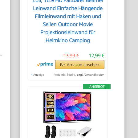
Zoll, 16:9 HD Faltbarer Beamer
Leinwand Einfache Hängende
Filmleinwand mit Haken und
Seilen Outdoor Movie
Projektionsleinwand für
Heimkino Camping
13,99 €
12,99 €
Bei Amazon ansehen
*
Anzeige
Preis inkl. MwSt., zzgl. Versandkosten
ANGEBOT