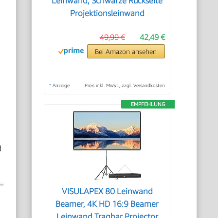
Leinwand, Schwarze Rückseite
Projektionsleinwand
49,99 €
42,49 €
Bei Amazon ansehen
*
Anzeige
Preis inkl. MwSt., zzgl. Versandkosten
EMPFEHLUNG
d
VISULAPEX 80 Leinwand
Beamer, 4K HD 16:9 Beamer
Leinwand Tragbar Projector