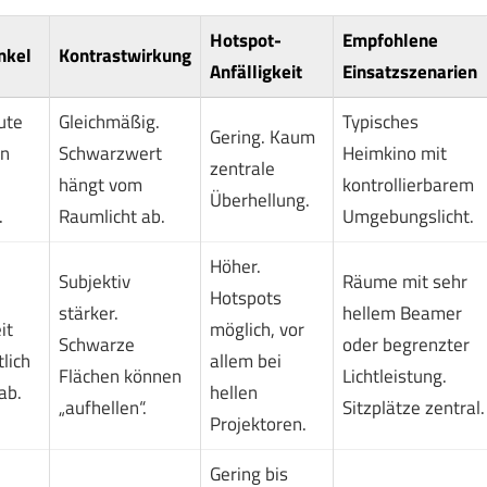
Hotspot-
Empfohlene
nkel
Kontrastwirkung
Anfälligkeit
Einsatzszenarien
ute
Gleichmäßig.
Typisches
Gering. Kaum
on
Schwarzwert
Heimkino mit
zentrale
hängt vom
kontrollierbarem
Überhellung.
.
Raumlicht ab.
Umgebungslicht.
Höher.
Subjektiv
Räume mit sehr
Hotspots
stärker.
hellem Beamer
it
möglich, vor
Schwarze
oder begrenzter
tlich
allem bei
Flächen können
Lichtleistung.
ab.
hellen
„aufhellen“.
Sitzplätze zentral.
Projektoren.
Gering bis