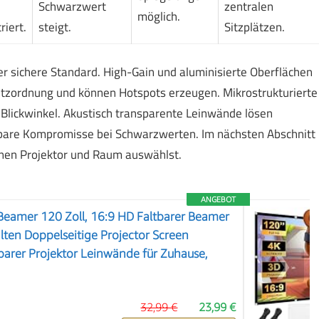
Schwarzwert
zentralen
möglich.
riert.
steigt.
Sitzplätzen.
 sichere Standard. High-Gain und aluminisierte Oberflächen
 Sitzordnung und können Hotspots erzeugen. Mikrostrukturierte
Blickwinkel. Akustisch transparente Leinwände lösen
tbare Kompromisse bei Schwarzwerten. Im nächsten Abschnitt
einen Projektor und Raum auswählst.
ANGEBOT
Beamer 120 Zoll, 16:9 HD Faltbarer Beamer
lten Doppelseitige Projector Screen
arer Projektor Leinwände für Zuhause,
❯
32,99 €
23,99 €