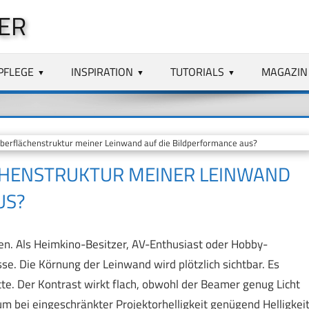
ER
PFLEGE
INSPIRATION
TUTORIALS
MAGAZIN
berflächenstruktur meiner Leinwand auf die Bildperformance aus?
ÄCHENSTRUKTUR MEINER LEINWAND
US?
en. Als Heimkino-Besitzer, AV-Enthusiast oder Hobby-
e. Die Körnung der Leinwand wird plötzlich sichtbar. Es
tte. Der Kontrast wirkt flach, obwohl der Beamer genug Licht
um bei eingeschränkter Projektorhelligkeit genügend Helligkei