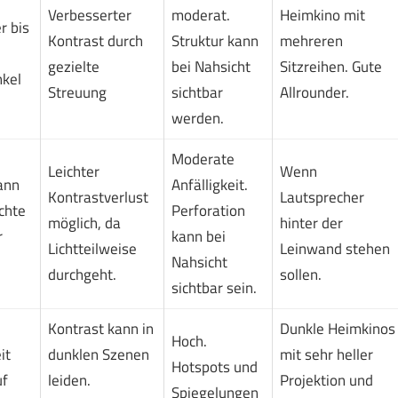
Verbesserter
moderat.
Heimkino mit
r bis
Kontrast durch
Struktur kann
mehreren
gezielte
bei Nahsicht
Sitzreihen. Gute
nkel
Streuung
sichtbar
Allrounder.
werden.
Moderate
Leichter
Wenn
kann
Anfälligkeit.
Kontrastverlust
Lautsprecher
ichte
Perforation
möglich, da
hinter der
r
kann bei
Lichtteilweise
Leinwand stehen
Nahsicht
durchgeht.
sollen.
sichtbar sein.
Kontrast kann in
Dunkle Heimkinos
Hoch.
it
dunklen Szenen
mit sehr heller
Hotspots und
uf
leiden.
Projektion und
Spiegelungen