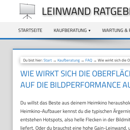
Zum
LEINWAND RATGEB
Inhalt
springen
STARTSEITE
KAUFBERATUNG
WARTUNG & 
Du bist hier:
Start
→
Kaufberatung
→
FAQ
→ Wie wirkt sich die O
WIE WIRKT SICH DIE OBERFL
AUF DIE BILDPERFORMANCE A
Du willst das Beste aus deinem Heimkino heraushol
Heimkino-Aufbauer kennst du die typischen Ärgerniss
entstehen Hotspots, also helle Flecken in der Bildmi
liefert. Oder du brauchst eine hohe Gain-Leinwand, 