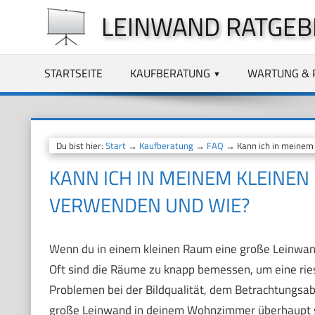
Zum
LEINWAND RATGEB
Inhalt
springen
STARTSEITE
KAUFBERATUNG
WARTUNG & 
Du bist hier:
Start
→
Kaufberatung
→
FAQ
→ Kann ich in meinem 
KANN ICH IN MEINEM KLEINEN 
ERWENDEN UND WIE?
Wenn du in einem kleinen Raum eine große Leinwand
Oft sind die Räume zu knapp bemessen, um eine riesi
Problemen bei der Bildqualität, dem Betrachtungsabs
große Leinwand in deinem Wohnzimmer überhaupt sin