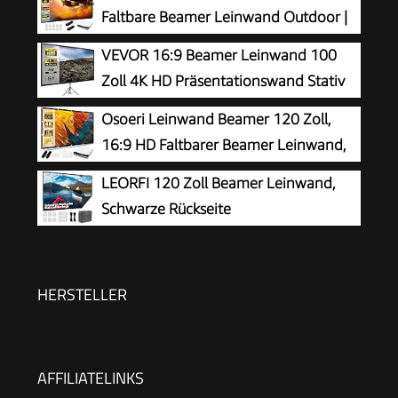
Faltbare Beamer Leinwand Outdoor |
Dickerer, Lichtdichterer Projektor
VEVOR 16:9 Beamer Leinwand 100
Leinwände | Knitterfrei und Leicht zu Tragen -
Zoll 4K HD Präsentationswand Stativ
Besonders Geeignet für Outdoor, Camping,
Projektionsfläche 227x127cm
Osoeri Leinwand Beamer 120 Zoll,
Zuhause
Rolloleinwand ​160-Grad-Betrachtungswinkel
16:9 HD Faltbarer Beamer Leinwand,
Leinwand 200-250cm Höhenverstellbar für
Anti-Falten Doppelseitige Projector
LEORFI 120 Zoll Beamer Leinwand,
Heimkino Tagungsraum
Screen 265x149cm, Tragbarer Projektor
Schwarze Rückseite
Leinwände für Zuhause, Schule, Treffen
Projektionsleinwand
HERSTELLER
AFFILIATELINKS