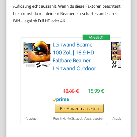
Auflösung echt auszahlt. Wenn du diese Faktoren beachtest,
bekommst du mit deinem Beamer ein scharfes und klares
Bild – egal ob Full HD oder 4K.
ANGEBOT
Leinwand Beamer
100 Zoll | 16:9 HD
Faltbare Beamer
Leinwand Outdoor |
Dickerer,
Lichtdichterer
18,88 €
15,99 €
Projektor Leinwände |
Knitterfrei und Leicht
zu Tragen - Besonders
Bei Amazon ansehen
Geeignet für Outdoor,
*
Anzeige
Preis inkl. MwSt., zzgl. Versandkosten
*
Anzeige
Camping, Zuhause