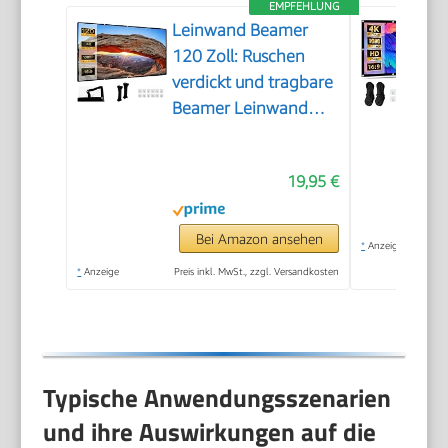
EMPFEHLUNG
Leinwand Beamer
120 Zoll: Ruschen
verdickt und tragbare
Beamer Leinwand
265 x 149 cm, 16:9
HD faltbar &
19,95 €
knitterarme
Projektionsleinwand
für Heimkino, Garten,
Bei Amazon ansehen
*
Anzeige
Camping, Büro, inkl.
*
Anzeige
Preis inkl. MwSt., zzgl. Versandkosten
Haken & Seile
Typische Anwendungsszenarien
und ihre Auswirkungen auf die