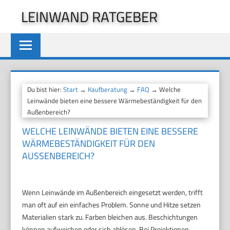
Zum
LEINWAND RATGEBER
Inhalt
springen
Du bist hier:
Start
→
Kaufberatung
→
FAQ
→ Welche
Leinwände bieten eine bessere Wärmebeständigkeit für den
Außenbereich?
WELCHE LEINWÄNDE BIETEN EINE BESSERE
WÄRMEBESTÄNDIGKEIT FÜR DEN
AUSSENBEREICH?
Wenn Leinwände im Außenbereich eingesetzt werden, trifft
man oft auf ein einfaches Problem. Sonne und Hitze setzen
Materialien stark zu. Farben bleichen aus. Beschichtungen
können aufweichen oder sich ablösen. Bei Projektionen