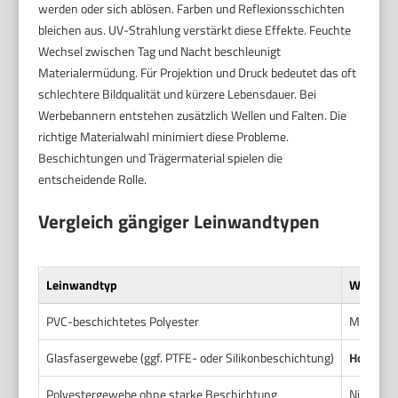
werden oder sich ablösen. Farben und Reflexionsschichten
bleichen aus. UV-Strahlung verstärkt diese Effekte. Feuchte
Wechsel zwischen Tag und Nacht beschleunigt
Materialermüdung. Für Projektion und Druck bedeutet das oft
schlechtere Bildqualität und kürzere Lebensdauer. Bei
Werbebannern entstehen zusätzlich Wellen und Falten. Die
richtige Materialwahl minimiert diese Probleme.
Beschichtungen und Trägermaterial spielen die
entscheidende Rolle.
Vergleich gängiger Leinwandtypen
Leinwandtyp
Wärmebe
PVC-beschichtetes Polyester
Mittel. 
Glasfasergewebe (ggf. PTFE- oder Silikonbeschichtung)
Hoch.
Seh
Polyestergewebe ohne starke Beschichtung
Niedrig b