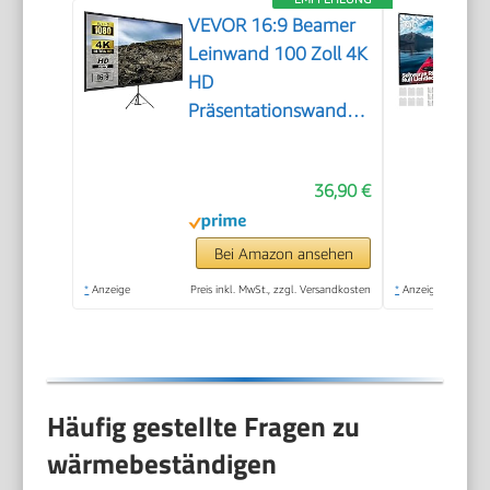
VEVOR 16:9 Beamer
Leinwand 100 Zoll 4K
HD
Präsentationswand
Stativ
Projektionsfläche
36,90 €
227x127cm
Rolloleinwand ​160-
Grad-
Bei Amazon ansehen
Betrachtungswinkel
*
Anzeige
Preis inkl. MwSt., zzgl. Versandkosten
*
Anzeige
Leinwand 200-
250cm
Höhenverstellbar für
Heimkino
Häufig gestellte Fragen zu
Tagungsraum
wärmebeständigen