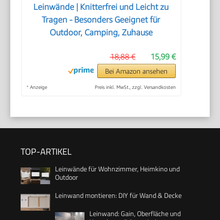
Leinwände | Knitterfrei und Leicht zu
Tragen - Besonders Geeignet für
Outdoor, Camping, Zuhause
18,88 €
15,99 €
Bei Amazon ansehen
*
Anzeige
Preis inkl. MwSt., zzgl. Versandkosten
TOP-ARTIKEL
Leinwände für Wohnzimmer, Heimkino und
Outdoor
Leinwand montieren: DIY für Wand & Decke
Leinwand: Gain, Oberfläche und