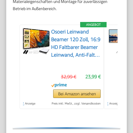
Materialeigenschaften und Montage für zuverlässigen
Betrieb im Außenbereich.
ANGEBOT
Osoeri Leinwand
Beamer 120 Zoll, 16:9
HD Faltbarer Beamer
Leinwand, Anti-Falten
Doppelseitige
Projector Screen
32,99 €
23,99 €
265x149cm,
Tragbarer Projektor
Leinwände für
Bei Amazon ansehen
Zuhause, Schule,
*
Anzeige
Preis inkl. MwSt., zzgl. Versandkosten
*
Anzeige
Treffen