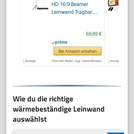
HD 16:9 Beamer
Leinwand Tragbar
Projector Screen,
Leicht und Kompakt,
69,99 €
Ideal für Heimkino,
Camping und
Freizeitveranstaltungen
Bei Amazon ansehen
*
Anzeige
Preis inkl. MwSt., zzgl. Versandkosten
*
Anzeige
Wie du die richtige
wärmebeständige Leinwand
auswählst