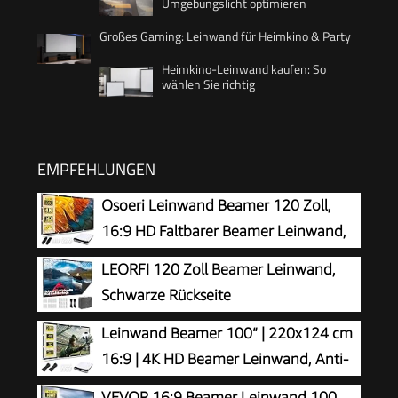
Umgebungslicht optimieren
Großes Gaming: Leinwand für Heimkino & Party
Heimkino-Leinwand kaufen: So
wählen Sie richtig
EMPFEHLUNGEN
Osoeri Leinwand Beamer 120 Zoll,
16:9 HD Faltbarer Beamer Leinwand,
Anti-Falten Doppelseitige Projector
LEORFI 120 Zoll Beamer Leinwand,
Screen 265x149cm, Tragbarer Projektor
Schwarze Rückseite
Leinwände für Zuhause, Schule, Treffen
Projektionsleinwand
Leinwand Beamer 100“ | 220x124 cm
16:9 | 4K HD Beamer Leinwand, Anti-
Falten Doppelseitige Projektion,
VEVOR 16:9 Beamer Leinwand 100