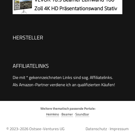
Tragbare Faltbarer Projektor Leinwand, für Büro,
Zoll 4K HD Präsentationswand Stativ
Camping und Heimkino (16:9-100 Zoll)
Projektionsfläche 227x127cm
Rolloleinwand ​160-Grad-Betrachtungswinkel
Leinwand 200-250cm Höhenverstellbar für
HERSTELLER
Heimkino Tagungsraum
AFFILIATELINKS
Die mit * gekennzeichneten Links sind sog. Affiliatelinks.
Als Amazon-Partner verdiene ich an qualifizierten Käufen!
Weitere thematisch passende Portale:
Heimkino
·
Beamer
·
Soundbar
© 2023-2026
Ostsee-Ventures UG
Datenschutz
·
Impressum