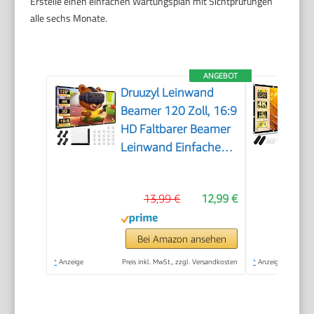
Erstelle einen einfachen Wartungsplan mit Sichtprüfungen
alle sechs Monate.
ANGEBOT
Druuzyl Leinwand
Beamer 120 Zoll, 16:9
HD Faltbarer Beamer
Leinwand Einfache
Hängende
Filmleinwand mit
13,99 €
12,99 €
Haken und Seilen
Outdoor Movie
Projektionsleinwand
Bei Amazon ansehen
für Heimkino
*
Anzeige
Preis inkl. MwSt., zzgl. Versandkosten
*
Anzeige
Camping