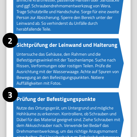
und ggf. Schraubendrehmomentwerkzeug von Wera.
Trage Schutzbrille und Handschuhe. Sorge für eine zweite
Person zur Absicherung. Sperre den Bereich unter der
Leinwand ab. So verhinderst du Unfälle durch
herabfallende Teile.
Sichtprüfung der Leinwand und Halterung
Untersuche das Gehäuse, den Rahmen und die
Befestigungswinkel mit der Taschenlampe. Suche nach
Rissen, Verformungen oder rostigen Teilen. Prüfe die
Ausrichtung mit der Wasserwaage. Achte auf Spuren von
Bewegung an den Befestigungspunkten. Notiere
Auffälligkeiten mit Fotos.
Prüfung der Befestigungspunkte
Nutze das Ortungsgerät, um Untergrund und mögliche
Hohlräume zu erkennen. Kontrolliere, ob Schrauben und
Dübel für das Material geeignet sind. Ziehe Schrauben mit
dem Akkuschrauber nach. Verwende bei Bedarf das
Drehmomentwerkzeug, um das richtige Anzugsmoment
einzuhalten. Bei Unsicherheit zum Bohrlochdurchmesser