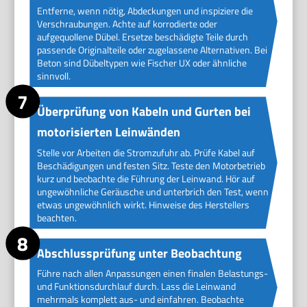
Entferne, wenn nötig, Abdeckungen und inspiziere die
Verschraubungen. Achte auf korrodierte oder
aufgequollene Dübel. Ersetze beschädigte Teile durch
passende Originalteile oder zugelassene Alternativen. Bei
Beton sind Dübeltypen wie Fischer UX oder ähnliche
sinnvoll.
Überprüfung von Kabeln und Gurten bei
motorisierten Leinwänden
Stelle vor Arbeiten die Stromzufuhr ab. Prüfe Kabel auf
Beschädigungen und festen Sitz. Teste den Motorbetrieb
kurz und beobachte die Führung der Leinwand. Hör auf
ungewöhnliche Geräusche und unterbrich den Test, wenn
etwas ungewöhnlich wirkt. Hinweise des Herstellers
beachten.
Abschlussprüfung unter Beobachtung
Führe nach allen Anpassungen einen finalen Belastungs-
und Funktionsdurchlauf durch. Lass die Leinwand
mehrmals komplett aus- und einfahren. Beobachte