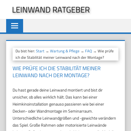
Zum
LEINWAND RATGEBER
Inhalt
springen
Du bist hier:
Start
→
Wartung & Pflege
→
FAQ
→ Wie prüfe
ich die Stabilität meiner Leinwand nach der Montage?
WIE PRÜFE ICH DIE STABILITÄT MEINER
LEINWAND NACH DER MONTAGE?
Du hast gerade deine Leinwand montiert und bist dir
unsicher, ob alles wirklich hält. Das kann bei einer
Heimkinoinstallation genauso passieren wie bei einer
Decken- oder Wandmontage im Seminarraum.
Unterschiedliche Leinwandgrößen und -gewichte verändern
das Spiel. Große Rahmen oder motorisierte Leinwände