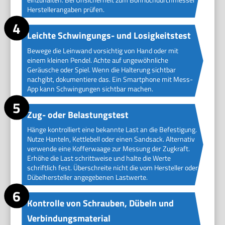
Herstellerangaben prüfen.
Leichte Schwingungs- und Losigkeitstest
Bewege die Leinwand vorsichtig von Hand oder mit
einem kleinen Pendel. Achte auf ungewöhnliche
Geräusche oder Spiel. Wenn die Halterung sichtbar
nachgibt, dokumentiere das. Ein Smartphone mit Mess-
App kann Schwingungen sichtbar machen.
Zug- oder Belastungstest
Hänge kontrolliert eine bekannte Last an die Befestigung.
Nutze Hanteln, Kettlebell oder einen Sandsack. Alternativ
verwende eine Kofferwaage zur Messung der Zugkraft.
Erhöhe die Last schrittweise und halte die Werte
schriftlich fest. Überschreite nicht die vom Hersteller oder
Dübelhersteller angegebenen Lastwerte.
Kontrolle von Schrauben, Dübeln und
Verbindungsmaterial