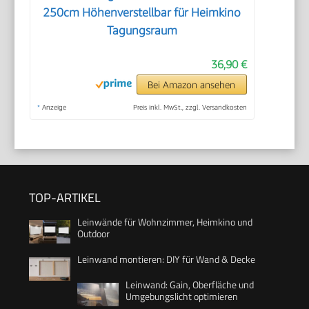
250cm Höhenverstellbar für Heimkino
Tagungsraum
36,90 €
Bei Amazon ansehen
*
Anzeige
Preis inkl. MwSt., zzgl. Versandkosten
TOP-ARTIKEL
Leinwände für Wohnzimmer, Heimkino und
Outdoor
Leinwand montieren: DIY für Wand & Decke
Leinwand: Gain, Oberfläche und
Umgebungslicht optimieren