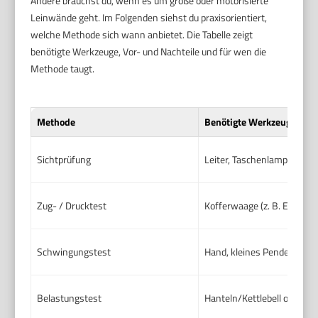
Andere brauchst du, wenn es um große oder motorisierte
Leinwände geht. Im Folgenden siehst du praxisorientiert,
welche Methode sich wann anbietet. Die Tabelle zeigt
benötigte Werkzeuge, Vor- und Nachteile und für wen die
Methode taugt.
Methode
Benötigte Werkzeuge
Sichtprüfung
Leiter, Taschenlampe (z. B.
Zug- / Drucktest
Kofferwaage (z. B. Etekcit
Schwingungstest
Hand, kleines Pendel ode
Belastungstest
Hanteln/Kettlebell oder Sa