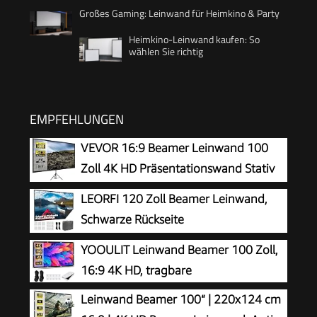
Großes Gaming: Leinwand für Heimkino & Party
Heimkino-Leinwand kaufen: So
wählen Sie richtig
EMPFEHLUNGEN
VEVOR 16:9 Beamer Leinwand 100
Zoll 4K HD Präsentationswand Stativ
Projektionsfläche 227x127cm
LEORFI 120 Zoll Beamer Leinwand,
Rolloleinwand ​160-Grad-Betrachtungswinkel
Schwarze Rückseite
Leinwand 200-250cm Höhenverstellbar für
Projektionsleinwand
YOOULIT Leinwand Beamer 100 Zoll,
Heimkino Tagungsraum
16:9 4K HD, tragbare
Leinwand Beamer 100“ | 220x124 cm