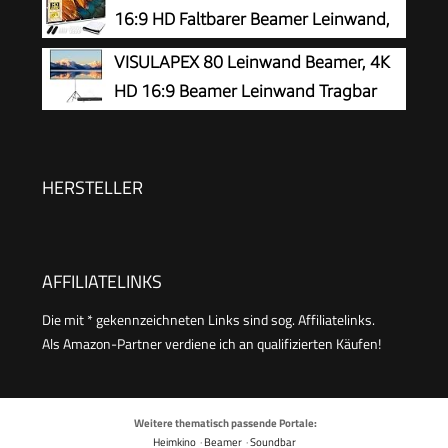
knitterarme Projektionsleinwand für Heimkino,
16:9 HD Faltbarer Beamer Leinwand,
Garten, Camping, Büro, inkl. Haken & Seile
Anti-Falten Doppelseitige Projector
VISULAPEX 80 Leinwand Beamer, 4K
Screen 265x149cm, Tragbarer Projektor
HD 16:9 Beamer Leinwand Tragbar
Leinwände für Zuhause, Schule, Treffen
Projector Screen, Leicht und Kompakt, Ideal für
Heimkino, Camping und Freizeitveranstaltungen
HERSTELLER
AFFILIATELINKS
Die mit * gekennzeichneten Links sind sog. Affiliatelinks.
Als Amazon-Partner verdiene ich an qualifizierten Käufen!
Weitere thematisch passende Portale:
Heimkino
·
Beamer
·
Soundbar