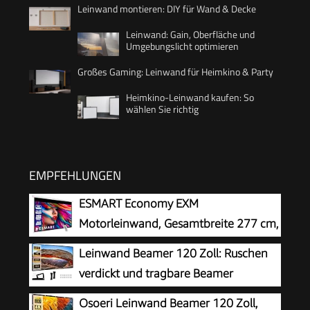
Leinwand montieren: DIY für Wand & Decke
Leinwand: Gain, Oberfläche und
Umgebungslicht optimieren
Großes Gaming: Leinwand für Heimkino & Party
Heimkino-Leinwand kaufen: So
wählen Sie richtig
EMPFEHLUNGEN
ESMART Economy EXM
Motorleinwand, Gesamtbreite 277 cm,
Tuch: Weiß
Leinwand Beamer 120 Zoll: Ruschen
verdickt und tragbare Beamer
Leinwand 265 x 149 cm, 16:9 HD faltbar &
Osoeri Leinwand Beamer 120 Zoll,