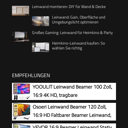
Leinwand montieren: DIY für Wand & Decke
Leinwand: Gain, Oberfläche und
Umgebungslicht optimieren
Großes Gaming: Leinwand für Heimkino & Party
Heimkino-Leinwand kaufen: So
wählen Sie richtig
EMPFEHLUNGEN
YOOULIT Leinwand Beamer 100 Zoll,
16:9 4K HD, tragbare
Osoeri Leinwand Beamer 120 Zoll,
16:9 HD Faltbarer Beamer Leinwand,
Anti-Falten Doppelseitige Projector
VEVOR 16:9 Beamer Leinwand Stativ