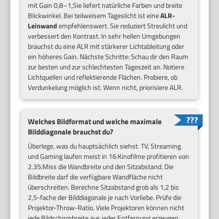
mit Gain 0,8–1,Sie liefert natürliche Farben und breite
Blickwinkel. Bei teilweisem Tageslicht ist eine
ALR-
Leinwand
empfehlenswert. Sie reduziert Streulicht und
verbessert den Kontrast. In sehr hellen Umgebungen
brauchst du eine ALR mit stärkerer Lichtableitung oder
ein höheres Gain. Nächste Schritte: Schau dir den Raum
zur besten und zur schlechtesten Tageszeit an. Notiere
Lichtquellen und reflektierende Flächen. Probiere, ob
Verdunkelung möglich ist. Wenn nicht, priorisiere ALR.
Welches Bildformat und welche maximale
Bilddiagonale brauchst du?
Überlege, was du hauptsächlich siehst. TV, Streaming
und Gaming laufen meist in 16:Kinofilme profitieren von
2.35:Miss die Wandbreite und den Sitzabstand. Die
Bildbreite darf die verfügbare Wandfläche nicht
überschreiten. Berechne Sitzabstand grob als 1,2 bis
2,5-fache der Bilddiagonale je nach Vorliebe. Prüfe die
Projektor-Throw-Ratio. Viele Projektoren können nicht
jede Bildschirmbreite aus jeder Entfernung erzeugen.