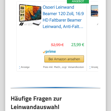
ANGEBOT
Osoeri Leinwand
Beamer 120 Zoll, 16:9
HD Faltbarer Beamer
Leinwand, Anti-Falten
Doppelseitige
Projector Screen
32,99 €
23,99 €
265x149cm,
Tragbarer Projektor
Leinwände für
Bei Amazon ansehen
Zuhause, Schule,
*
Anzeige
Preis inkl. MwSt., zzgl. Versandkosten
*
Anzeige
Treffen
Häufige Fragen zur
Leinwandauswahl