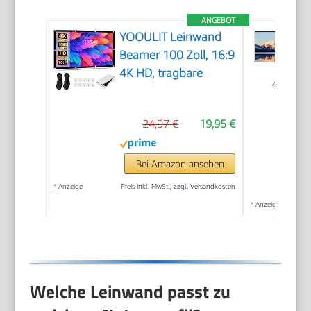
ANGEBOT
YOOULIT Leinwand
Beamer 100 Zoll, 16:9
4K HD, tragbare
24,97 €
19,95 €
Bei Amazon ansehen
*
Anzeige
Preis inkl. MwSt., zzgl. Versandkosten
*
Anzeige
Welche Leinwand passt zu