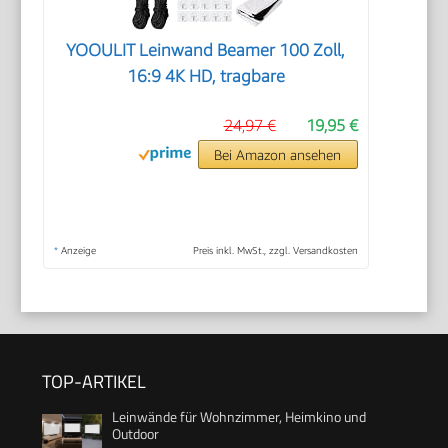
YOOULIT Leinwand Beamer 100 Zoll,
16:9 4K HD, tragbare
24,97 €
19,95 €
Bei Amazon ansehen
*
Anzeige
Preis inkl. MwSt., zzgl. Versandkosten
TOP-ARTIKEL
Leinwände für Wohnzimmer, Heimkino und
Outdoor