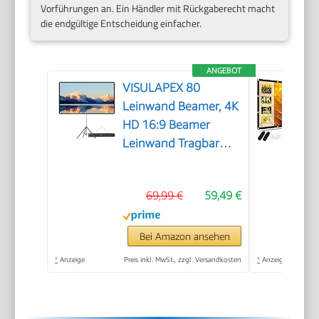
Vorführungen an. Ein Händler mit Rückgaberecht macht
die endgültige Entscheidung einfacher.
ANGEBOT
VISULAPEX 80
Leinwand Beamer, 4K
HD 16:9 Beamer
Leinwand Tragbar
Projector Screen,
Leicht und Kompakt,
69,99 €
59,49 €
Ideal für Heimkino,
Camping und
Freizeitveranstaltungen
Bei Amazon ansehen
*
Anzeige
Preis inkl. MwSt., zzgl. Versandkosten
*
Anzeige