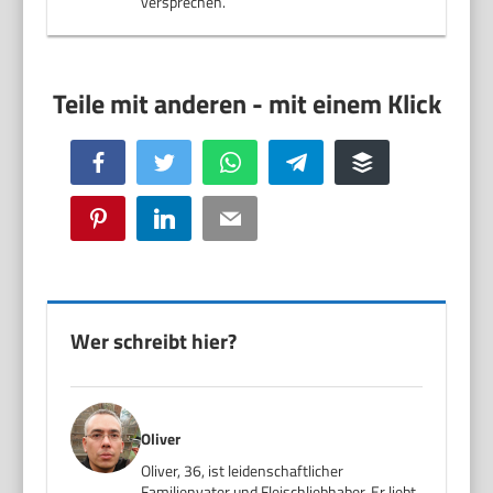
versprechen.
Facebook
Twitter
WhatsApp
Telegram
Buffer
Pinterest
LinkedIn
Email
Wer schreibt hier?
Oliver
Oliver, 36, ist leidenschaftlicher
Familienvater und Fleischliebhaber. Er liebt