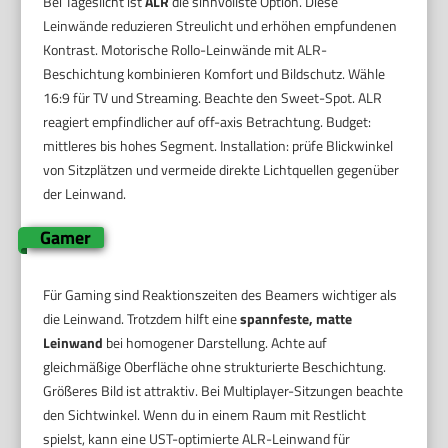
Bei Tageslicht ist
ALR
die sinnvollste Option. Diese
Leinwände reduzieren Streulicht und erhöhen empfundenen
Kontrast. Motorische Rollo-Leinwände mit ALR-
Beschichtung kombinieren Komfort und Bildschutz. Wähle
16:9 für TV und Streaming. Beachte den Sweet-Spot. ALR
reagiert empfindlicher auf off-axis Betrachtung. Budget:
mittleres bis hohes Segment. Installation: prüfe Blickwinkel
von Sitzplätzen und vermeide direkte Lichtquellen gegenüber
der Leinwand.
Gamer
Für Gaming sind Reaktionszeiten des Beamers wichtiger als
die Leinwand. Trotzdem hilft eine
spannfeste, matte
Leinwand
bei homogener Darstellung. Achte auf
gleichmäßige Oberfläche ohne strukturierte Beschichtung.
Größeres Bild ist attraktiv. Bei Multiplayer-Sitzungen beachte
den Sichtwinkel. Wenn du in einem Raum mit Restlicht
spielst, kann eine UST-optimierte ALR-Leinwand für