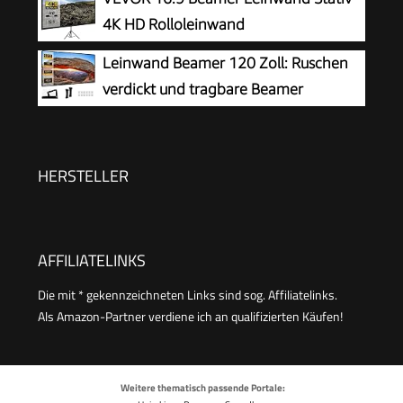
Screen 265x149cm, Tragbarer Projektor
4K HD Rolloleinwand
Leinwände für Zuhause, Schule, Treffen
Präsentationswand Projektionsfläche
Leinwand Beamer 120 Zoll: Ruschen
178x100cm Projektor Bildschirm Standfuß 200-
verdickt und tragbare Beamer
250cm höhenverstellbar ideal für Heimkino
Leinwand 265 x 149 cm, 16:9 HD faltbar &
Tagungsraum Hochzeiten
knitterarme Projektionsleinwand für Heimkino,
Garten, Camping, Büro, inkl. Haken & Seile
HERSTELLER
AFFILIATELINKS
Die mit * gekennzeichneten Links sind sog. Affiliatelinks.
Als Amazon-Partner verdiene ich an qualifizierten Käufen!
Weitere thematisch passende Portale: