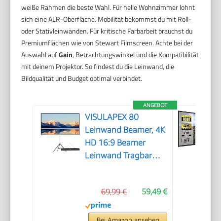
weiße Rahmen die beste Wahl. Für helle Wohnzimmer lohnt
sich eine ALR-Oberfläche. Mobilität bekommst du mit Roll-
oder Stativleinwänden. Für kritische Farbarbeit brauchst du
Premiumflächen wie von Stewart Filmscreen. Achte bei der
Auswahl auf
Gain
, Betrachtungswinkel und die Kompatibilität
mit deinem Projektor. So findest du die Leinwand, die
Bildqualität und Budget optimal verbindet.
ANGEBOT
VISULAPEX 80
Leinwand Beamer, 4K
HD 16:9 Beamer
Leinwand Tragbar
Projector Screen,
Leicht und Kompakt,
69,99 €
59,49 €
Ideal für Heimkino,
Camping und
Freizeitveranstaltungen
Bei Amazon ansehen