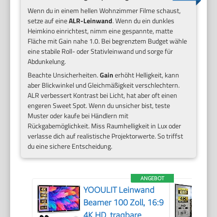
Wenn du in einem hellen Wohnzimmer Filme schaust,
setze auf eine
ALR-Leinwand
. Wenn du ein dunkles
Heimkino einrichtest, nimm eine gespannte, matte
Fläche mit Gain nahe 1.0. Bei begrenztem Budget wähle
eine stabile Roll- oder Stativleinwand und sorge für
Abdunkelung.
Beachte Unsicherheiten.
Gain
erhöht Helligkeit, kann
aber Blickwinkel und Gleichmäßigkeit verschlechtern.
ALR verbessert Kontrast bei Licht, hat aber oft einen
engeren Sweet Spot. Wenn du unsicher bist, teste
Muster oder kaufe bei Händlern mit
Rückgabemöglichkeit. Miss Raumhelligkeit in Lux oder
verlasse dich auf realistische Projektorwerte. So triffst
du eine sichere Entscheidung.
ANGEBOT
YOOULIT Leinwand
Beamer 100 Zoll, 16:9
4K HD, tragbare