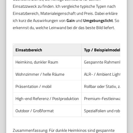
Einsatzzweck zu finden. Ich vergleiche typische Typen nach
Einsatzbereich, Materialeigenschaft und Preis. Dabei erkläre
ich kurz die Auswirkungen von
Gain
und
Umgebungslicht
. So
erkennst du, welche Leinwand bei dir das beste Bild liefert.
Einsatzbereich
Typ / Beispielmodell
Heimkino, dunkler Raum
Gespannte Rahmenleinwand
Wohnzimmer / helle Räume
ALR- / Ambient Light Rejecti
Präsentation / mobil
Rollbar oder Stativ, z. B.
Cel
High-end Referenz / Postproduktion
Premium-Festleinwand, z. 
Outdoor / Großformat
Spezialfolien und robuste R
Zusammenfassung: Für dunkle Heimkinos sind gespannte