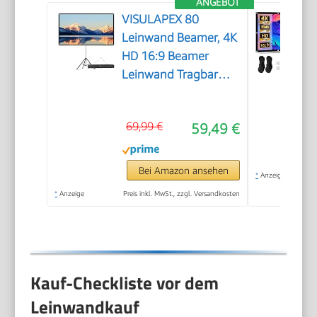
ANGEBOT
VISULAPEX 80
Leinwand Beamer, 4K
HD 16:9 Beamer
Leinwand Tragbar
Projector Screen,
Leicht und Kompakt,
69,99 €
59,49 €
Ideal für Heimkino,
Camping und
Freizeitveranstaltungen
Bei Amazon ansehen
*
Anzeige
*
Anzeige
Preis inkl. MwSt., zzgl. Versandkosten
Kauf-Checkliste vor dem
Leinwandkauf