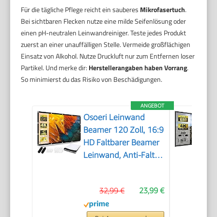
Für die tägliche Pflege reicht ein sauberes
Mikrofasertuch
.
Bei sichtbaren Flecken nutze eine milde Seifenlösung oder
einen pH-neutralen Leinwandreiniger. Teste jedes Produkt
zuerst an einer unauffälligen Stelle. Vermeide großflächigen
Einsatz von Alkohol. Nutze Druckluft nur zum Entfernen loser
Partikel. Und merke dir:
Herstellerangaben haben Vorrang
.
So minimierst du das Risiko von Beschädigungen.
ANGEBOT
Osoeri Leinwand
Beamer 120 Zoll, 16:9
HD Faltbarer Beamer
Leinwand, Anti-Falten
Doppelseitige
Projector Screen
32,99 €
23,99 €
265x149cm,
Tragbarer Projektor