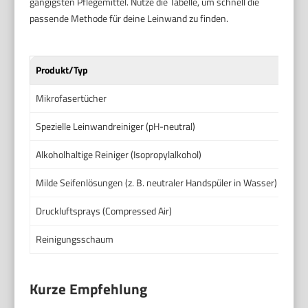
gängigsten Pflegemittel. Nutze die Tabelle, um schnell die
passende Methode für deine Leinwand zu finden.
Produkt/Typ
Wan
Mikrofasertücher
Rege
Spezielle Leinwandreiniger (pH-neutral)
Bei 
Alkoholhaltige Reiniger (Isopropylalkohol)
Nur 
Milde Seifenlösungen (z. B. neutraler Handspüler in Wasser)
Bei 
Druckluftsprays (Compressed Air)
Zum 
Reinigungsschaum
Bei 
Kurze Empfehlung