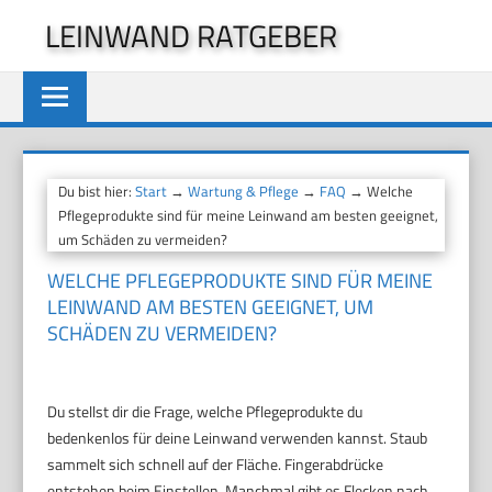
Zum
LEINWAND RATGEBER
Inhalt
springen
Du bist hier:
Start
→
Wartung & Pflege
→
FAQ
→ Welche
Pflegeprodukte sind für meine Leinwand am besten geeignet,
um Schäden zu vermeiden?
WELCHE PFLEGEPRODUKTE SIND FÜR MEINE
LEINWAND AM BESTEN GEEIGNET, UM
SCHÄDEN ZU VERMEIDEN?
Du stellst dir die Frage, welche Pflegeprodukte du
bedenkenlos für deine Leinwand verwenden kannst. Staub
sammelt sich schnell auf der Fläche. Fingerabdrücke
entstehen beim Einstellen. Manchmal gibt es Flecken nach