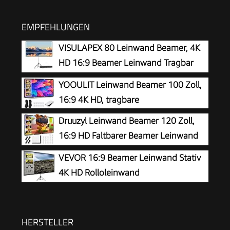
EMPFEHLUNGEN
VISULAPEX 80 Leinwand Beamer, 4K
HD 16:9 Beamer Leinwand Tragbar
Projector Screen, Leicht und Kompakt, Ideal für
YOOULIT Leinwand Beamer 100 Zoll,
Heimkino, Camping und Freizeitveranstaltungen
16:9 4K HD, tragbare
Druuzyl Leinwand Beamer 120 Zoll,
16:9 HD Faltbarer Beamer Leinwand
Einfache Hängende Filmleinwand mit
VEVOR 16:9 Beamer Leinwand Stativ
Haken und Seilen Outdoor Movie
4K HD Rolloleinwand
Projektionsleinwand für Heimkino Camping
Präsentationswand Projektionsfläche
178x100cm Projektor Bildschirm Standfuß 200-
250cm höhenverstellbar ideal für Heimkino
HERSTELLER