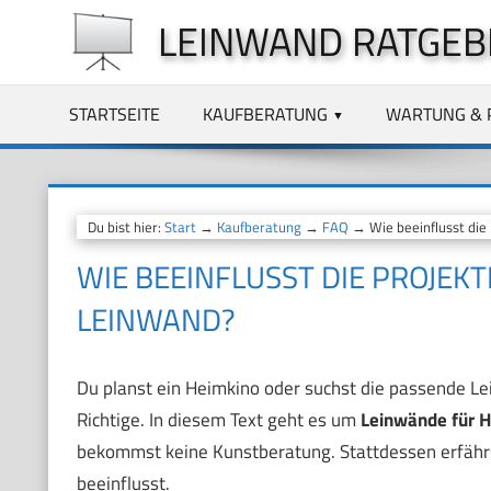
Zum
LEINWAND RATGEB
Inhalt
springen
STARTSEITE
KAUFBERATUNG
WARTUNG & 
Du bist hier:
Start
→
Kaufberatung
→
FAQ
→ Wie beeinflusst die
WIE BEEINFLUSST DIE PROJEK
LEINWAND?
Du planst ein Heimkino oder suchst die passende L
Richtige. In diesem Text geht es um
Leinwände für 
bekommst keine Kunstberatung. Stattdessen erfährs
beeinflusst.