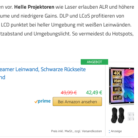
en vor.
Helle Projektoren
wie Laser erlauben ALR und höhere
me und niedrigere Gains. DLP und LCoS profitieren von
. LCD punktet bei heller Umgebung mit weißen Leinwänden.
Sitzabstand und Umgebungslicht. So vermeidest du Hotspots,
ANGEBOT
Beamer Leinwand, Schwarze Rückseite
and
❯
49,99 €
42,49 €
Bei Amazon ansehen
Preis inkl. MwSt., zzgl. Versandkosten
*
Anzeige