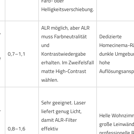
Farb- oder
Helligkeitsverschiebung.
ALR möglich, aber ALR
,
muss Farbneutralität
Dedizierte
und
Homecinema-R
0,7–1,1
Kontrastwiedergabe
dunkle Umgebu
e
erhalten. Im Zweifelsfall
hohe
matte High-Contrast
Auflösungsansp
wählen.
Sehr geeignet. Laser
r
liefert genug Licht,
Helle Wohnzimm
damit ALR-Filter
große Leinwänd
0,8–1,6
effektiv
professionelle 