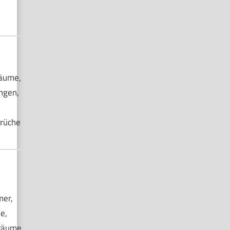
äume,
ngen,
rüche
er,
e,
Räume,