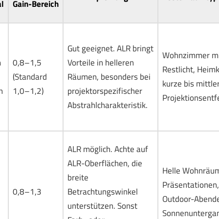
l
Gain-Bereich
Gut geeignet. ALR bringt
Wohnzimmer mi
m
0,8–1,5
Vorteile in helleren
Restlicht, Heimk
(Standard
Räumen, besonders bei
kurze bis mittle
n
1,0–1,2)
projektorspezifischer
Projektionsentf
Abstrahlcharakteristik.
ALR möglich. Achte auf
ALR-Oberflächen, die
Helle Wohnräu
breite
Präsentationen,
0,8–1,3
Betrachtungswinkel
l
Outdoor-Abende
unterstützen. Sonst
Sonnenunterga