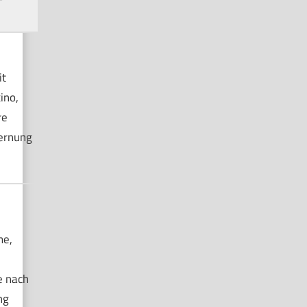
t
ino,
re
ernung
me,
 nach
ng