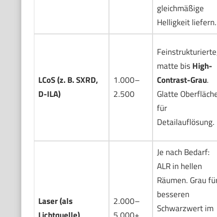
gleichmäßige
Helligkeit liefern.
Feinstrukturierte
matte bis
High-
LCoS (z. B. SXRD,
1.000–
Contrast-Grau
.
D-ILA)
2.500
Glatte Oberfläch
für
Detailauflösung.
Je nach Bedarf:
ALR in hellen
Räumen. Grau fü
besseren
Laser (als
2.000–
Schwarzwert im
Lichtquelle)
5.000+