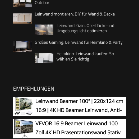
Outdoor
Leinwand montieren: DIY für Wand & Decke
Leinwand: Gain, Oberfläche und
Umgebungslicht optimieren
Großes Gaming: Leinwand für Heimkino & Party
Heimkino-Leinwand kaufen: So
wählen Sie richtig
EMPFEHLUNGEN
Leinwand Beamer 100“ | 220x124 cm
16:9 | 4K HD Beamer Leinwand, Anti-
Falten Doppelseitige Projektion,
VEVOR 16:9 Beamer Leinwand 100
Tragbare Faltbarer Projektor Leinwand, für Büro,
Zoll 4K HD Präsentationswand Stativ
Camping und Heimkino (16:9-100 Zoll)