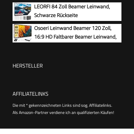
Projektionsfläche 227x127cm
LEORFI 84 Zoll Beamer Leinwand,
Rolloleinwand ​160-Grad-Betrachtungswinkel
Schwarze Rückseite
Leinwand 200-250cm Höhenverstellbar für
Projektionsleinwand
Osoeri Leinwand Beamer 120 Zoll,
Heimkino Tagungsraum
16:9 HD Faltbarer Beamer Leinwand,
Anti-Falten Doppelseitige Projector
Screen 265x149cm, Tragbarer Projektor
Leinwände für Zuhause, Schule, Treffen
HERSTELLER
AFFILIATELINKS
Die mit * gekennzeichneten Links sind sog. Affiliatelinks.
Als Amazon-Partner verdiene ich an qualifizierten Käufen!