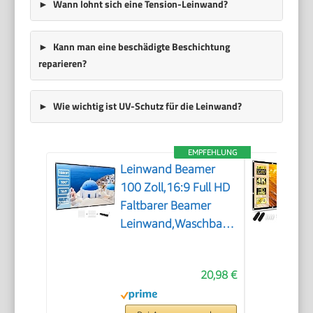
Wann lohnt sich eine Tension-Leinwand?
Kann man eine beschädigte Beschichtung
reparieren?
Wie wichtig ist UV-Schutz für die Leinwand?
EMPFEHLUNG
Leinwand Beamer
100 Zoll,16:9 Full HD
Faltbarer Beamer
Leinwand,Waschbar
Anti-Falten Tragbare
Projector Scre für
20,98 €
Heimkino, Büro und
Camping(Weiß)