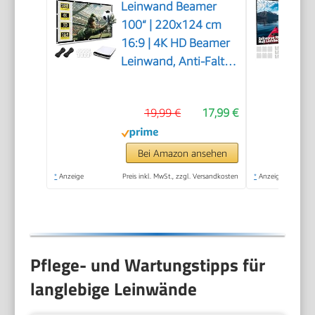
Leinwand Beamer
100“ | 220x124 cm
16:9 | 4K HD Beamer
Leinwand, Anti-Falten
Doppelseitige
Projektion, Tragbare
19,99 €
17,99 €
Faltbarer Projektor
Leinwand, für Büro,
Camping und
Bei Amazon ansehen
Heimkino (16:9-100
*
Anzeige
Preis inkl. MwSt., zzgl. Versandkosten
*
Anzeige
Zoll)
Pflege- und Wartungstipps für
langlebige Leinwände