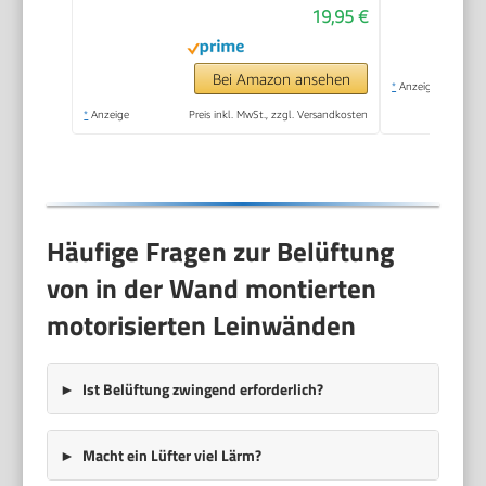
19,95 €
knitterarme
Projektionsleinwand
für Heimkino, Garten,
Bei Amazon ansehen
*
Anzeige
Camping, Büro, inkl.
*
Anzeige
Preis inkl. MwSt., zzgl. Versandkosten
Haken & Seile
Häufige Fragen zur Belüftung
von in der Wand montierten
motorisierten Leinwänden
Ist Belüftung zwingend erforderlich?
Macht ein Lüfter viel Lärm?