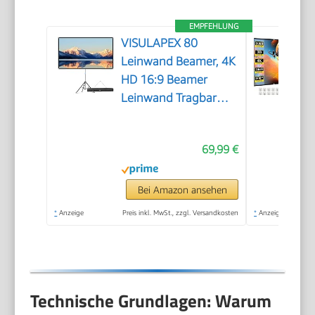
EMPFEHLUNG
VISULAPEX 80
Leinwand Beamer, 4K
HD 16:9 Beamer
Leinwand Tragbar
Projector Screen,
Leicht und Kompakt,
69,99 €
Ideal für Heimkino,
Camping und
Freizeitveranstaltungen
Bei Amazon ansehen
*
Anzeige
Preis inkl. MwSt., zzgl. Versandkosten
*
Anzeige
Technische Grundlagen: Warum