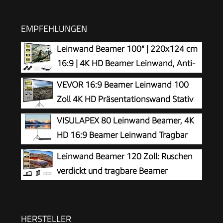
EMPFEHLUNGEN
Leinwand Beamer 100“ | 220x124 cm
16:9 | 4K HD Beamer Leinwand, Anti-
Falten Doppelseitige Projektion,
VEVOR 16:9 Beamer Leinwand 100
Tragbare Faltbarer Projektor Leinwand, für Büro,
Zoll 4K HD Präsentationswand Stativ
Camping und Heimkino (16:9-100 Zoll)
Projektionsfläche 227x127cm
VISULAPEX 80 Leinwand Beamer, 4K
Rolloleinwand ​160-Grad-Betrachtungswinkel
HD 16:9 Beamer Leinwand Tragbar
Leinwand 200-250cm Höhenverstellbar für
Projector Screen, Leicht und Kompakt, Ideal für
Leinwand Beamer 120 Zoll: Ruschen
Heimkino Tagungsraum
Heimkino, Camping und Freizeitveranstaltungen
verdickt und tragbare Beamer
Leinwand 265 x 149 cm, 16:9 HD faltbar &
knitterarme Projektionsleinwand für Heimkino,
Garten, Camping, Büro, inkl. Haken & Seile
HERSTELLER