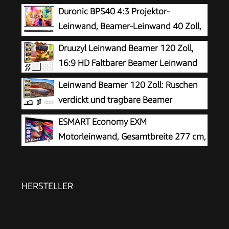
Duronic BPS40 4:3 Projektor-
Leinwand, Beamer-Leinwand 40 Zoll,
Heimkino
Druuzyl Leinwand Beamer 120 Zoll,
16:9 HD Faltbarer Beamer Leinwand
Einfache Hängende Filmleinwand mit
Leinwand Beamer 120 Zoll: Ruschen
Haken und Seilen Outdoor Movie
verdickt und tragbare Beamer
Projektionsleinwand für Heimkino Camping
Leinwand 265 x 149 cm, 16:9 HD faltbar &
ESMART Economy EXM
knitterarme Projektionsleinwand für Heimkino,
Motorleinwand, Gesamtbreite 277 cm,
Garten, Camping, Büro, inkl. Haken & Seile
Tuch: Weiß
HERSTELLER