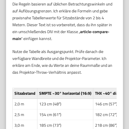
Die Regeln basieren auf üblichen Betrachtungswinkeln und
auf Auflösungsgrenzen. Ich erkläre die Formeln und gebe
praxisnahe Tabellenwerte für Sitzabstände von 2 bis 4
Metern. Dieser Text ist so vorbereitet, dass du ihn später in
ein umschließendes DIV mit der Klasse
‚article-compare-
main‘
einfügen kannst.
Nutze die Tabelle als Ausgangspunkt. Prüfe danach die
verfügbare Wandbreite und die Projektor-Parameter. Ich
erkläre am Ende, wie du Werte an deine Raummaße und an
das Projektor-Throw-Verhältnis anpasst.
Sitzabstand
SMPTE ~30° horizontal (16:9)
THX ~40° diagonal 
2,0 m
123 cm (48″)
146 cm (57″)
2,5 m
154 cm (61″)
182 cm (72″)
3,0 m
185 cm (73″)
218 cm (86″)