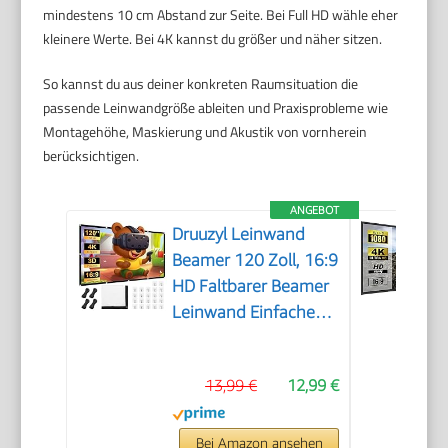
mindestens 10 cm Abstand zur Seite. Bei Full HD wähle eher
kleinere Werte. Bei 4K kannst du größer und näher sitzen.
So kannst du aus deiner konkreten Raumsituation die
passende Leinwandgröße ableiten und Praxisprobleme wie
Montagehöhe, Maskierung und Akustik von vornherein
berücksichtigen.
ANGEBOT
Druuzyl Leinwand
Beamer 120 Zoll, 16:9
HD Faltbarer Beamer
Leinwand Einfache
Hängende
Filmleinwand mit
13,99 €
12,99 €
Haken und Seilen
Outdoor Movie
Projektionsleinwand
Bei Amazon ansehen