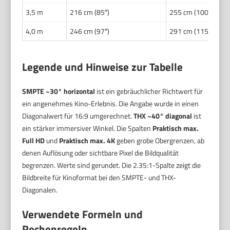
3,5 m
216 cm (85″)
255 cm (100″)
4,0 m
246 cm (97″)
291 cm (115″)
Legende und Hinweise zur Tabelle
SMPTE ~30° horizontal
ist ein gebräuchlicher Richtwert für
ein angenehmes Kino-Erlebnis. Die Angabe wurde in einen
Diagonalwert für 16:9 umgerechnet.
THX ~40° diagonal
ist
ein stärker immersiver Winkel. Die Spalten
Praktisch max.
Full HD
und
Praktisch max. 4K
geben grobe Obergrenzen, ab
denen Auflösung oder sichtbare Pixel die Bildqualität
begrenzen. Werte sind gerundet. Die 2.35:1-Spalte zeigt die
Bildbreite für Kinoformat bei den SMPTE- und THX-
Diagonalen.
Verwendete Formeln und
Rechenregeln